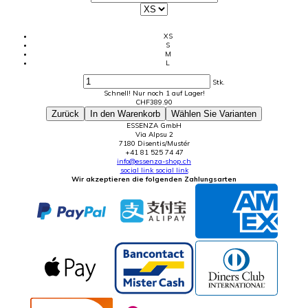
XS
S
M
L
Stk.
Schnell! Nur noch 1 auf Lager!
CHF
389.90
Zurück
In den Warenkorb
Wählen Sie Varianten
ESSENZA GmbH
Via Alpsu 2
7180 Disentis/Mustér
+41 81 525 74 47
info@essenza-shop.ch
social link
social link
Wir akzeptieren die folgenden Zahlungsarten