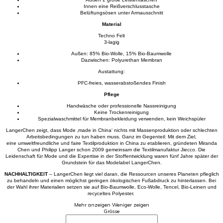
Innen eine Reißverschlusstasche
Belüftungsösen unter Armausschnitt
Material
Techno Felt
3-lagig
Außen: 85% Bio-Wolle, 15% Bio-Baumwolle
Dazwischen: Polyurethan Membran
Austattung:
PFC-freies, wasserabstoßendes Finish
Pflege
Handwäsche oder professionelle Nassreinigung
Keine Trockenreinigung
Spezialwaschmittel für Membranbekleidung verwenden, kein Weichspüler
LangerChen zeigt, dass Mode ‚made in China‘ nichts mit Massenproduktion oder schlechten
Arbeitsbedingungen zu tun haben muss. Ganz im Gegenteil: Mit dem Ziel,
eine umweltfreundliche und faire Textilproduktion in China zu etablieren, gründeten Miranda
Chen und Philipp Langer schon 2009 gemeinsam die Textilmanufaktur Jiecco. Die
Leidenschaft für Mode und die Expertise in der Stoffentwicklung waren fünf Jahre später der
Grundstein für das Modelabel LangerChen.
NACHHALTIGKEIT
– LangerChen liegt viel daran, die Ressourcen unseres Planeten pfleglich
zu behandeln und einen möglichst geringen ökologischen Fußabdruck zu hinterlassen. Bei
der Wahl ihrer Materialien setzen sie auf Bio-Baumwolle, Eco-Wolle, Tencel, Bio-Leinen und
recyceltes Polyester.
Mehr anzeigen
Weniger zeigen
Grösse