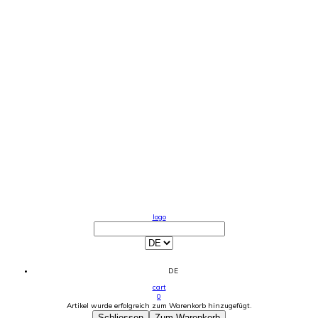
logo
DE
cart
0
Artikel wurde erfolgreich zum Warenkorb hinzugefügt.
Schliessen
Zum Warenkorb