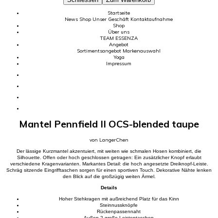
Startseite
News
Shop
Unser Geschäft
Kontaktaufnahme
Shop
Über uns
TEAM
ESSENZA
Angebot
Sortimentsangebot
Markenauswahl
Yoga
Impressum
Mantel Pennfield II OCS-blended taupe
von LangerChen
Der lässige Kurzmantel akzentuiert, mit weiten wie schmalen Hosen kombiniert, die
Silhouette. Offen oder hoch geschlossen getragen: Ein zusätzlicher Knopf erlaubt
verschiedene Kragenvarianten. Markantes Detail: die hoch angesetzte Dreiknopf-Leiste.
Schräg sitzende Eingrifftaschen sorgen für einen sportiven Touch. Dekorative Nähte lenken
den Blick auf die großzügig weiten Ärmel.
Details
Hoher Stehkragen mit außreichend Platz für das Kinn
Steinnussknöpfe
Rückenpassennaht
Außen 2 große Leistentaschen