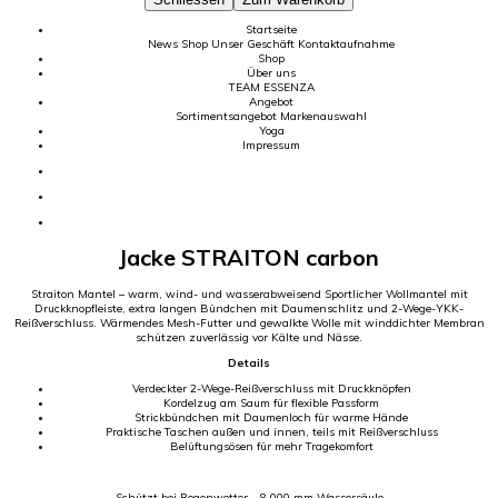
Startseite
News
Shop
Unser Geschäft
Kontaktaufnahme
Shop
Über uns
TEAM
ESSENZA
Angebot
Sortimentsangebot
Markenauswahl
Yoga
Impressum
Jacke STRAITON carbon
Straiton Mantel – warm, wind- und wasserabweisend Sportlicher Wollmantel mit
Druckknopfleiste, extra langen Bündchen mit Daumenschlitz und 2-Wege-YKK-
Reißverschluss. Wärmendes Mesh-Futter und gewalkte Wolle mit winddichter Membran
schützen zuverlässig vor Kälte und Nässe.
Details
Verdeckter 2-Wege-Reißverschluss mit Druckknöpfen
Kordelzug am Saum für flexible Passform
Strickbündchen mit Daumenloch für warme Hände
Praktische Taschen außen und innen, teils mit Reißverschluss
Belüftungsösen für mehr Tragekomfort
Schützt bei Regenwetter – 8.000 mm Wassersäule