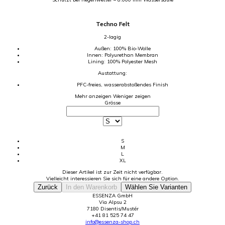
Techno Felt
2-lagig
Außen: 100% Bio-Wolle
Innen: Polyurethan Membran
Lining: 100% Polyester Mesh
Austattung:
PFC-freies, wasserabstoßendes Finish
Mehr anzeigen
Weniger zeigen
Grösse
S
M
L
XL
Dieser Artikel ist zur Zeit nicht verfügbar.
Vielleicht interessieren Sie sich für eine andere Option.
Zurück
In den Warenkorb
Wählen Sie Varianten
ESSENZA GmbH
Via Alpsu 2
7180 Disentis/Mustér
+41 81 525 74 47
info@essenza-shop.ch