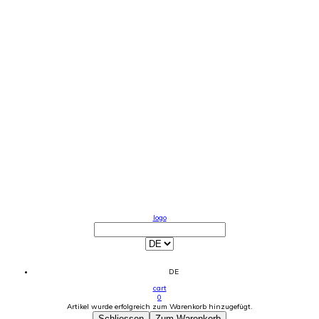
logo
DE
cart
0
Artikel wurde erfolgreich zum Warenkorb hinzugefügt.
Schliessen
Zum Warenkorb