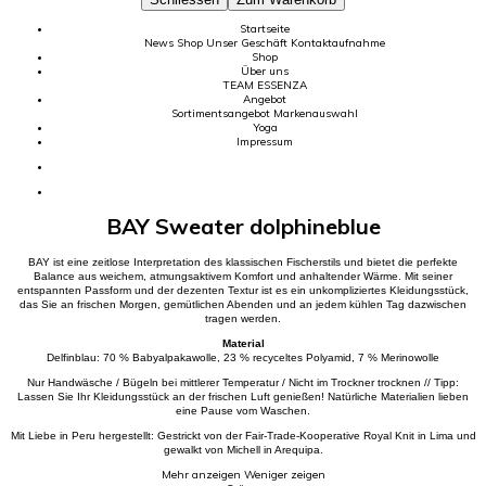
Startseite
News
Shop
Unser Geschäft
Kontaktaufnahme
Shop
Über uns
TEAM
ESSENZA
Angebot
Sortimentsangebot
Markenauswahl
Yoga
Impressum
BAY Sweater dolphineblue
BAY ist eine zeitlose Interpretation des klassischen Fischerstils und bietet die perfekte
Balance aus weichem, atmungsaktivem Komfort und anhaltender Wärme. Mit seiner
entspannten Passform und der dezenten Textur ist es ein unkompliziertes Kleidungsstück,
das Sie an frischen Morgen, gemütlichen Abenden und an jedem kühlen Tag dazwischen
tragen werden.
Material
Delfinblau: 70 % Babyalpakawolle, 23 % recyceltes Polyamid, 7 % Merinowolle
Nur Handwäsche / Bügeln bei mittlerer Temperatur / Nicht im Trockner trocknen // Tipp:
Lassen Sie Ihr Kleidungsstück an der frischen Luft genießen! Natürliche Materialien lieben
eine Pause vom Waschen.
Mit Liebe in Peru hergestellt: Gestrickt von der Fair-Trade-Kooperative Royal Knit in Lima und
gewalkt von Michell in Arequipa.
Mehr anzeigen
Weniger zeigen