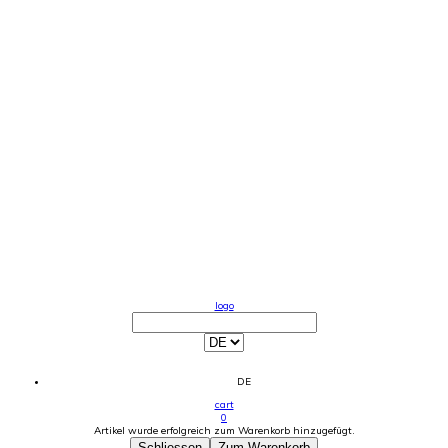
logo
DE
cart
0
Artikel wurde erfolgreich zum Warenkorb hinzugefügt.
Schliessen
Zum Warenkorb