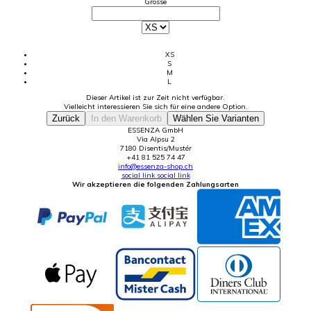
Grösse
XS
S
M
L
Dieser Artikel ist zur Zeit nicht verfügbar.
Vielleicht interessieren Sie sich für eine andere Option.
Zurück
In den Warenkorb
Wählen Sie Varianten
ESSENZA GmbH
Via Alpsu 2
7180 Disentis/Mustér
+41 81 525 74 47
info@essenza-shop.ch
social link
social link
Wir akzeptieren die folgenden Zahlungsarten